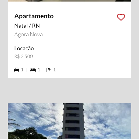
Apartamento
Natal / RN
Agora Nova
Locação
R$ 2.500
1 vagas na garagem
1 dormiórios
1 banheiros
1 |
1 |
1