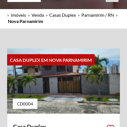
»
Imóveis
»
Venda
»
Casas Duplex
»
Parnamirim / RN
»
Nova Parnamirim
CASA DUPLEX EM NOVA PARNAMIRIM
CD0004
Casa Duplex