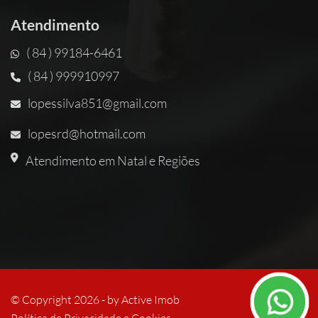
Atendimento
( 84 ) 99184-6461
( 84 ) 999910997
lopessilva851@gmail.com
lopesrd@hotmail.com
Atendimento em Natal e Regiões
© Copyright 2026 - by
Active Imob