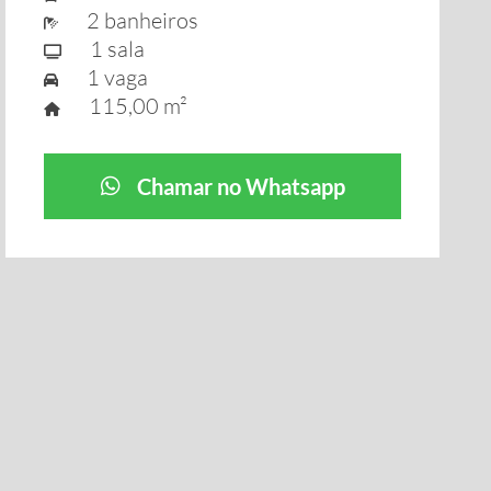
2 banheiros
1 sala
1 vaga
115,00 m²
Chamar no Whatsapp