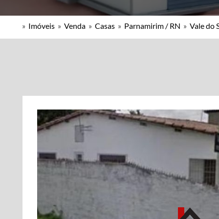
»
Imóveis
»
Venda
»
Casas
»
Parnamirim / RN
»
Vale do 