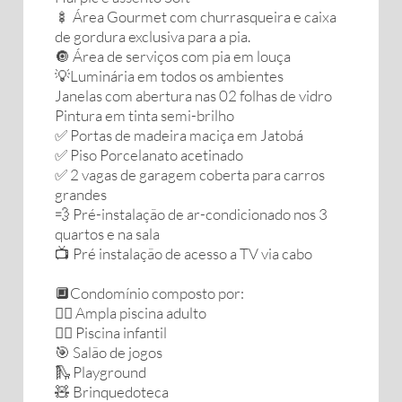
🍢 Área Gourmet com churrasqueira e caixa
de gordura exclusiva para a pia.
🔘 Área de serviços com pia em louça
💡Luminária em todos os ambientes
Janelas com abertura nas 02 folhas de vidro
Pintura em tinta semi-brilho
✅ Portas de madeira maciça em Jatobá
✅ Piso Porcelanato acetinado
✅ 2 vagas de garagem coberta para carros
grandes
💨 Pré-instalação de ar-condicionado nos 3
quartos e na sala
📺 Pré instalação de acesso a TV via cabo
🔲Condomínio composto por:
🏊‍♂️ Ampla piscina adulto
🏊‍♀️ Piscina infantil
🎯 Salão de jogos
🛝 Playground
🧸 Brinquedoteca