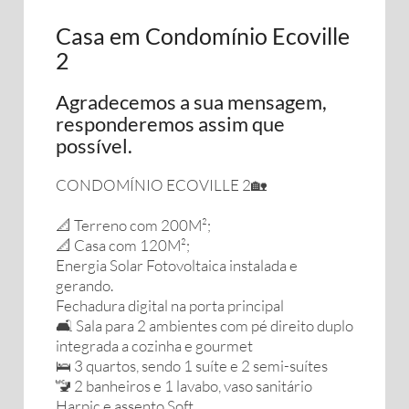
Casa em Condomínio Ecoville
2
Agradecemos a sua mensagem,
responderemos assim que
possível.
CONDOMÍNIO ECOVILLE 2🏡
📐 Terreno com 200M²;
📐 Casa com 120M²;
Energia Solar Fotovoltaica instalada e
gerando.
Fechadura digital na porta principal
🛋️ Sala para 2 ambientes com pé direito duplo
integrada a cozinha e gourmet
🛌 3 quartos, sendo 1 suíte e 2 semi-suítes
🚾 2 banheiros e 1 lavabo, vaso sanitário
Harpic e assento Soft