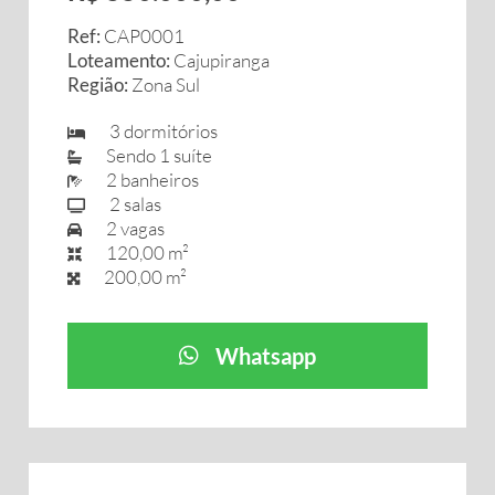
Ref:
CAP0001
Loteamento:
Cajupiranga
Região:
Zona Sul
3 dormitórios
Sendo 1 suíte
2 banheiros
2 salas
2 vagas
120,00 m²
200,00 m²
Whatsapp