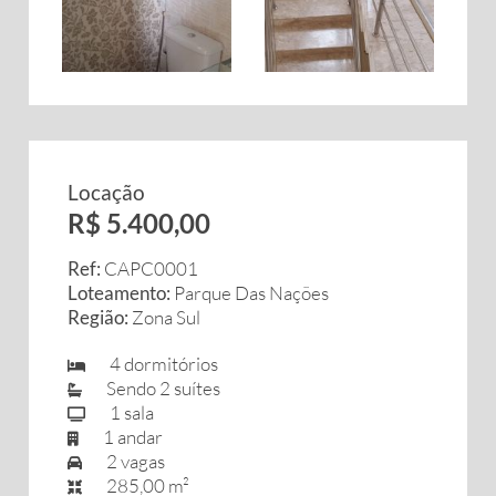
Locação
R$ 5.400,00
Ref:
CAPC0001
Loteamento:
Parque Das Nações
Região:
Zona Sul
4 dormitórios
Sendo 2 suítes
1 sala
1 andar
2 vagas
285,00 m²