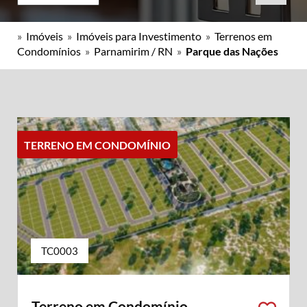
»
Imóveis
»
Imóveis para Investimento
»
Terrenos em
Condomínios
»
Parnamirim / RN
»
Parque das Nações
TERRENO EM CONDOMÍNIO
TC0003
Terreno em Condomínio