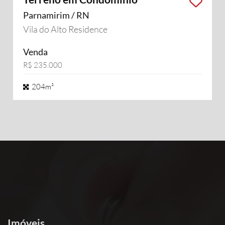
Parnamirim / RN
Vila do Alto Residence
Venda
R$ 235.000
204m²
Imóveis