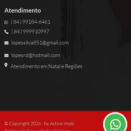
Atendimento
( 84 ) 99184-6461
( 84 ) 999910997
lopessilva851@gmail.com
lopesrd@hotmail.com
Atendimento em Natal e Regiões
© Copyright 2026 - by
Active Imob