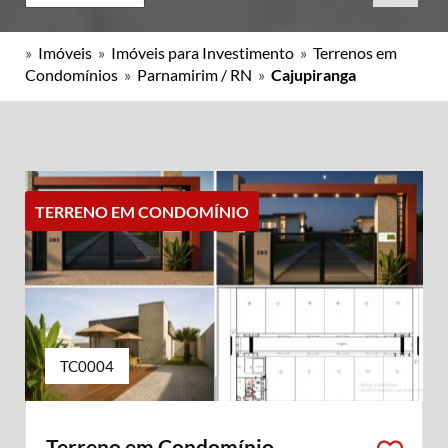
»
Imóveis
»
Imóveis para Investimento
»
Terrenos em
Condomínios
»
Parnamirim / RN
»
Cajupiranga
TERRENO EM CONDOMÍNIO
TC0004
Terreno em Condomínio