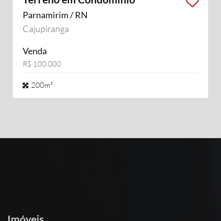
Parnamirim / RN
Cajupiranga
Venda
R$ 100.000
200m²
Imóveis