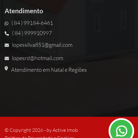
Atendimento
( 84 ) 99184-6461
( 84 ) 999910997
lopessilva851@gmail.com
lopesrd@hotmail.com
Atendimento em Natal e Regiões
© Copyright 2026 - by
Active Imob