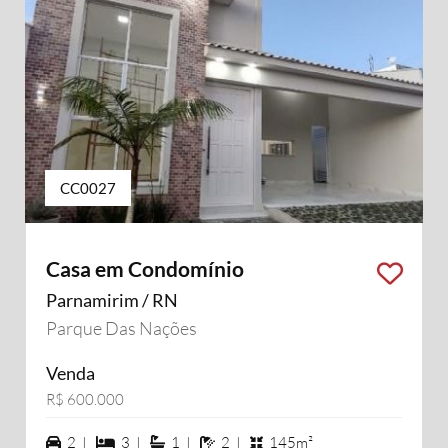
CC0027
Casa em Condomínio
Parnamirim / RN
Parque Das Nações
Venda
R$ 600.000
2 vagas na garagem
3 dormiórios
1 suítes
2 banheiros
2 |
3 |
1 |
2 |
145m²