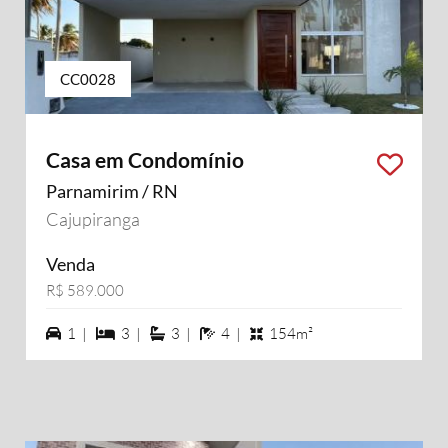
CC0028
Casa em Condomínio
Parnamirim / RN
Cajupiranga
Venda
R$ 589.000
1 vagas na garagem
3 dormiórios
3 suítes
4 banheiros
1 |
3 |
3 |
4 |
154m²