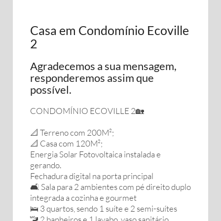
Casa em Condomínio Ecoville
2
Agradecemos a sua mensagem,
responderemos assim que
possível.
CONDOMÍNIO ECOVILLE 2🏡
📐 Terreno com 200M²;
📐 Casa com 120M²;
Energia Solar Fotovoltaica instalada e
gerando.
Fechadura digital na porta principal
🛋️ Sala para 2 ambientes com pé direito duplo
integrada a cozinha e gourmet
🛌 3 quartos, sendo 1 suíte e 2 semi-suítes
🚾 2 banheiros e 1 lavabo, vaso sanitário