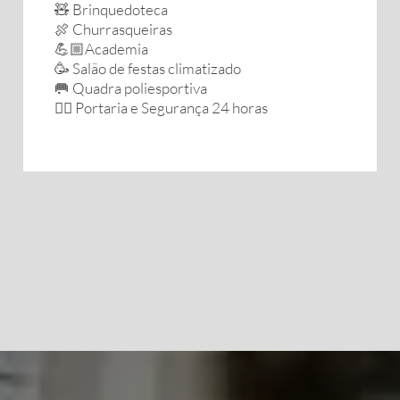
🧸 Brinquedoteca
🍖 Churrasqueiras
💪🏼Academia
🥳 Salão de festas climatizado
🥅 Quadra poliesportiva
👮‍♀️ Portaria e Segurança 24 horas