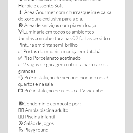
Harpic e assento Soft
🍢 Área Gourmet com churrasqueira e caixa
de gordura exclusiva para a pia.
🔘 Área de serviços com pia em louça
💡Luminária em todos os ambientes
Janelas com abertura nas 02 folhas de vidro
Pintura em tinta semi-brilho
✅ Portas de madeira maciça em Jatobá
✅ Piso Porcelanato acetinado
✅ 2 vagas de garagem coberta para carros
grandes
💨 Pré-instalação de ar-condicionado nos 3
quartos e na sala
📺 Pré instalação de acesso a TV via cabo
🔲Condomínio composto por:
🏊‍♂️ Ampla piscina adulto
🏊‍♀️ Piscina infantil
🎯 Salão de jogos
🛝 Playground