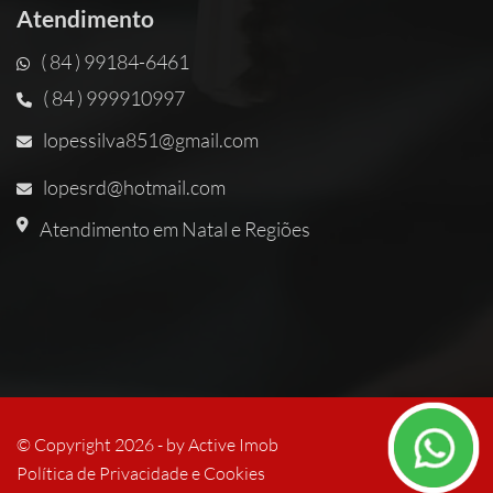
Atendimento
( 84 ) 99184-6461
( 84 ) 999910997
lopessilva851@gmail.com
lopesrd@hotmail.com
Atendimento em Natal e Regiões
© Copyright 2026 - by
Active Imob
Política de Privacidade e Cookies