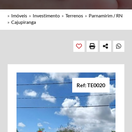
»
Imóveis
»
Investimento
»
Terrenos
»
Parnamirim / RN
»
Cajupiranga
Ref: TE0020