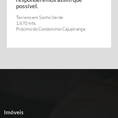
possível.
Terreno em Sonho Verde
1.870 mts.
Próximo do Condomínio Cajupiranga
Imóveis